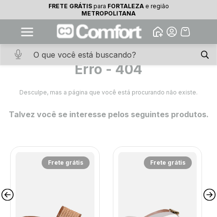
FRETE GRÁTIS
para
FORTALEZA
e região
10% OFF na primeira compra
METROPOLITANA
Abrir
Baixe o app. Cupom BEMVINDO10
(100+)
Erro - 404
Desculpe, mas a página que você está procurando não existe.
Talvez você se interesse pelos seguintes produtos.
Frete grátis
Frete grátis