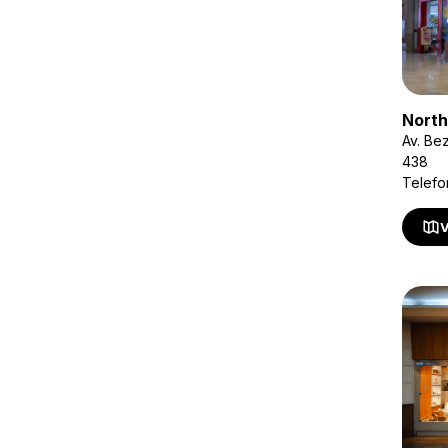
North
Av. Be
438
Telefo
V