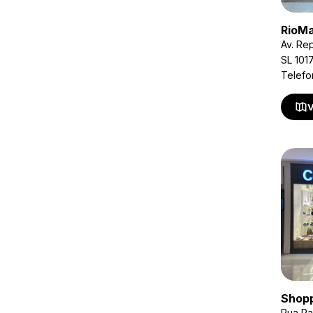
RioMa
Av. Rep
SL 101
Telefo
V
Shopp
Rua Pa