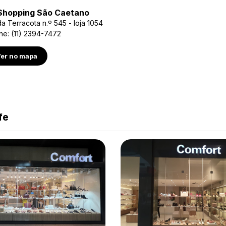
Shopping São Caetano
a Terracota n.º 545 - loja 1054
ne: (11) 2394-7472
er no mapa
fe