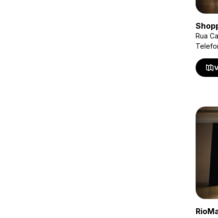
Shopp
Rua Ca
Telefo
V
RioM