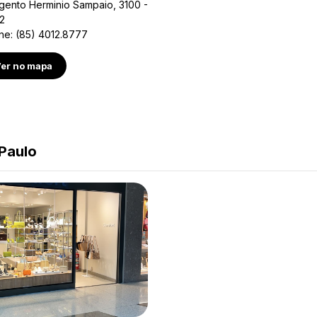
rgento Herminio Sampaio, 3100 -
92
ne: (85) 4012.8777
er no mapa
Paulo