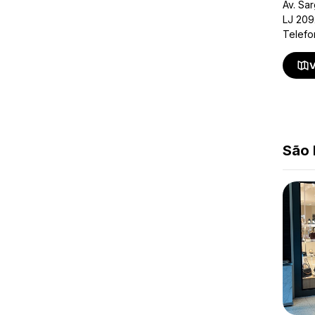
Av. Sa
LJ 20
Telefo
V
São 