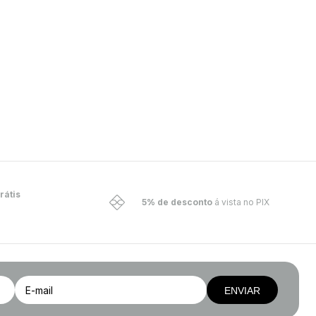
rátis
5% de desconto
á vista no PIX
ENVIAR