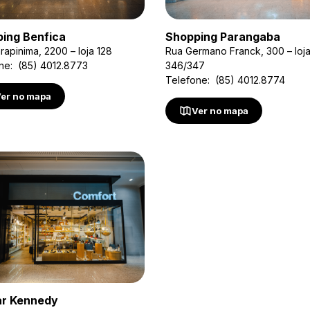
ing Benfica
Shopping Parangaba
rapinima, 2200 – loja 128
Rua Germano Franck, 300 – loj
ne: (85) 4012.8773
346/347
Telefone: (85) 4012.8774
er no mapa
Ver no mapa
ar Kennedy