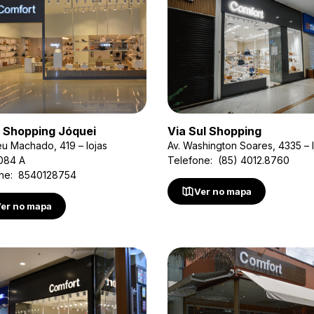
 Shopping Jóquei
Via Sul Shopping
neu Machado, 419 – lojas
Av. Washington Soares, 4335 – l
084 A
Telefone: (85) 4012.8760
one: 8540128754
Ver no mapa
er no mapa