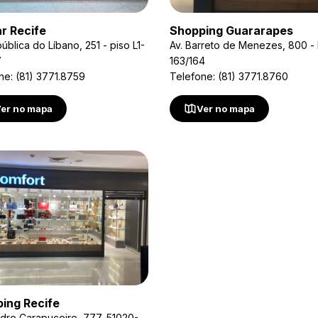
r Recife
Shopping Guararapes
ública do Líbano, 251 - piso L1-
Av. Barreto de Menezes, 800 - 
7
163/164
ne: (81) 3771.8759
Telefone: (81) 3771.8760
er no mapa
Ver no mapa
ing Recife
dre Carapuceiro, 777, 51020-