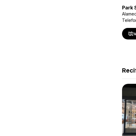
Park 
Alamed
Telefo
V
Reci