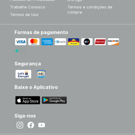
Trabalhe Conosco
Termos e condições de
compra
Termos de Uso
Formas de pagamento
Segurança
Baixe o Aplicativo
Siga-nos