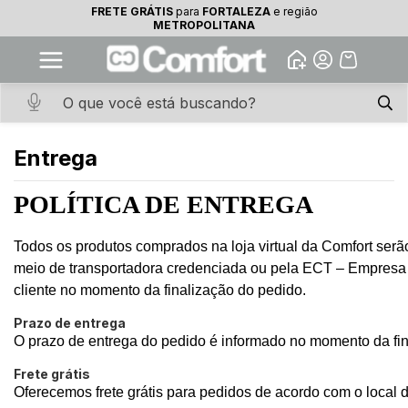
FRETE GRÁTIS
para
FORTALEZA
e região
10% OFF na primeira compra
METROPOLITANA
Abrir
Baixe o app. Cupom BEMVINDO10
(100+)
Menu Institucional
Entrega
POLÍTICA DE ENTREGA
Todos os produtos comprados na loja virtual da Comfort ser
meio de transportadora credenciada ou pela ECT – Empresa B
cliente no momento da finalização do pedido.
Prazo de entrega
O prazo de entrega do pedido é informado no momento da fin
Frete grátis
Oferecemos frete grátis para pedidos de acordo com o local