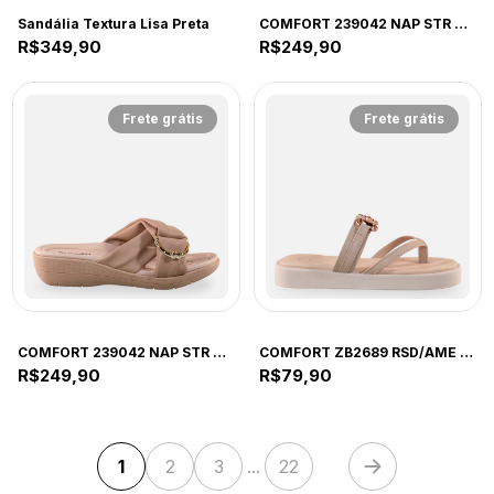
COMFORT
COMFORT
Sandália Textura Lisa Preta
COMFORT 239042 NAP STR CACAU 40 CAU 239042 CACAU
R$349,90
R$249,90
Frete grátis
Frete grátis
COMFORT
COMFORT
COMFORT 239042 NAP STR NUDE CL 39 RUE 239042 NUDE CLARO
COMFORT ZB2689 RSD/AME ZB2689 ROSADO/AMENDOA
R$249,90
R$79,90
1
2
3
...
22