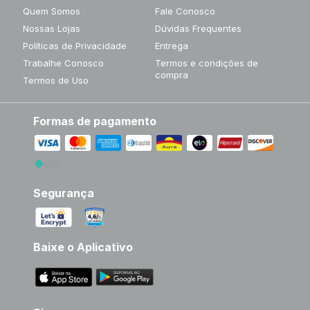
Quem Somos
Fale Conosco
Nossas Lojas
Dúvidas Frequentes
Políticas de Privacidade
Entrega
Trabalhe Conosco
Termos e condições de
compra
Termos de Uso
Formas de pagamento
Segurança
Baixe o Aplicativo