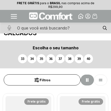
FRETE GRÁTIS
para o
BRASIL
nas compras acima de
10% OFF na primeira compra
R$299,90
Abrir
Baixe o app. Cupom BEMVINDO10
(100+)
INÍCIO
·
CALCADOS
CALCADOS
Escolha o seu tamanho
33
34
35
36
37
38
39
40
Filtros
Frete grátis
Frete grátis