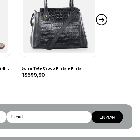
COMFORT
COMFORT
COMFORT 267ZB NAP MAD OFF WHITE 267ZB OFF WHITE
Bolsa Tote Croco Prata e Preta
R$599,90
R$79,90
ENVIAR