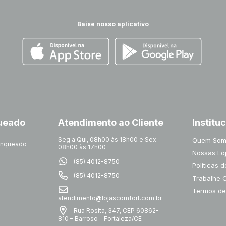
Baixe nosso aplicativo
queado
Atendimento ao Cliente
Institu
Seg a Qui, 08h00 às 18h00 e Sex
Quem Som
ranqueado
08h00 às 17h00
Nossas Lo
(85) 4012-8750
Políticas 
(85) 4012-8750
Trabalhe 
Termos de
atendimento@lojascomfort.com.br
Rua Rosita, 347, CEP 60862-
810 – Barroso – Fortaleza/CE