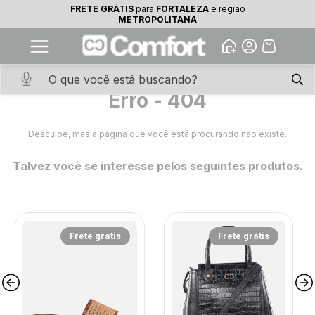
FRETE GRÁTIS
para
FORTALEZA
e região
10% OFF na primeira compra
METROPOLITANA
Abrir
Baixe o app. Cupom BEMVINDO10
(100+)
Erro - 404
Desculpe, mas a página que você está procurando não existe.
Talvez você se interesse pelos seguintes produtos.
Frete grátis
Frete grátis