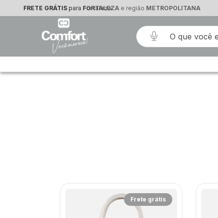
FRETE GRÁTIS
FRETE GRÁTIS
para
para
Fortaleza
FORTALEZA
e região
METROPOLITANA
rete grátis
Frete grátis