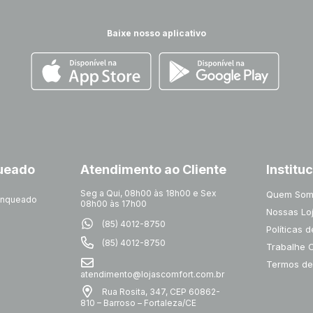
Baixe nosso aplicativo
queado
Atendimento ao Cliente
Institu
Seg a Qui, 08h00 às 18h00 e Sex
Quem Som
ranqueado
08h00 às 17h00
Nossas Lo
(85) 4012-8750
Políticas 
(85) 4012-8750
Trabalhe 
Termos de
atendimento@lojascomfort.com.br
Rua Rosita, 347, CEP 60862-
810 – Barroso – Fortaleza/CE