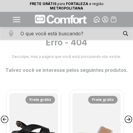
FRETE GRÁTIS
para
FORTALEZA
e região
10% OFF na primeira compra
METROPOLITANA
Abrir
Baixe o app. Cupom BEMVINDO10
(100+)
Erro - 404
Desculpe, mas a página que você está procurando não existe.
Talvez você se interesse pelos seguintes produtos.
Frete grátis
Frete grátis