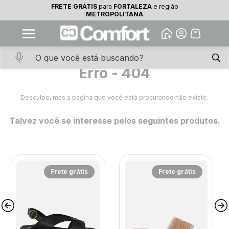
FRETE GRÁTIS
para
FORTALEZA
e região
10% OFF na primeira compra
METROPOLITANA
Abrir
Baixe o app. Cupom BEMVINDO10
(100+)
Erro - 404
Desculpe, mas a página que você está procurando não existe.
Talvez você se interesse pelos seguintes produtos.
Frete grátis
Frete grátis