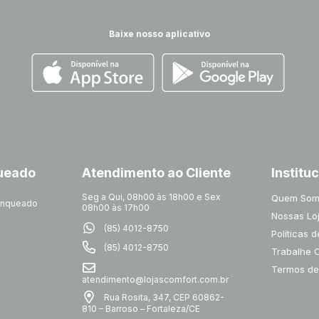
Baixe nosso aplicativo
queado
Atendimento ao Cliente
Institu
Seg a Qui, 08h00 às 18h00 e Sex
Quem Som
ranqueado
08h00 às 17h00
Nossas Lo
(85) 4012-8750
Políticas 
(85) 4012-8750
Trabalhe 
Termos de
atendimento@lojascomfort.com.br
Rua Rosita, 347, CEP 60862-
810 – Barroso – Fortaleza/CE