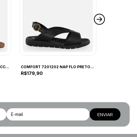
COMFORT
COMFORT
COMFORT 267ZB NAP MAD CAPUCCINO 267ZB CAPUCCINO
COMFORT 7201202 NAP FLO PRETO 7201202 PRETO
R$179,90
R$79,90
ENVIAR