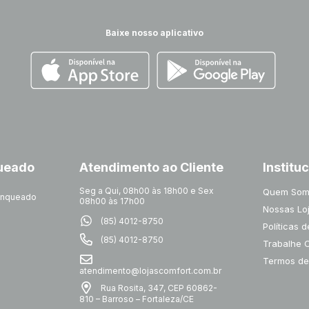
Baixe nosso aplicativo
queado
Atendimento ao Cliente
Institu
Seg a Qui, 08h00 às 18h00 e Sex
Quem Som
ranqueado
08h00 às 17h00
Nossas Lo
(85) 4012-8750
Políticas 
(85) 4012-8750
Trabalhe 
Termos de
atendimento@lojascomfort.com.br
Rua Rosita, 347, CEP 60862-
810 – Barroso – Fortaleza/CE