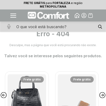
FRETE GRÁTIS
para
FORTALEZA
e região
10% OFF na primeira compra
METROPOLITANA
Abrir
Baixe o app. Cupom BEMVINDO10
(100+)
Erro - 404
Desculpe, mas a página que você está procurando não existe.
Talvez você se interesse pelos seguintes produtos.
Frete grátis
Frete grátis