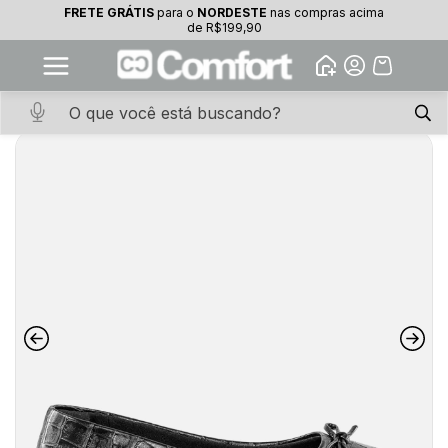
FRETE GRÁTIS
para o
NORDESTE
nas compras acima
10% OFF na primeira compra
de R$199,90
Abrir
Baixe o app. Cupom BEMVINDO10
(100+)
Início
·
CALCADOS
·
SAPATILHA
·
SAPATILHA COMFORT 518198-COM
PRETO