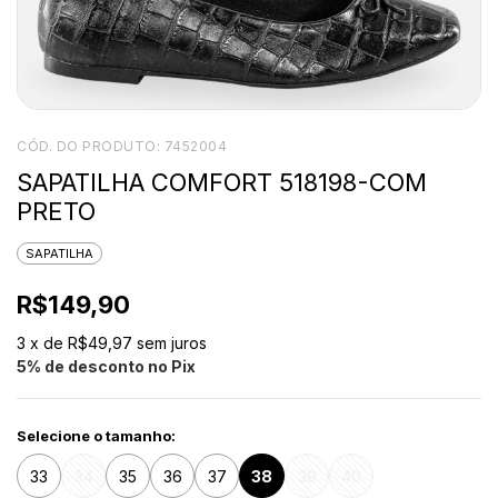
CÓD. DO PRODUTO:
7452004
SAPATILHA COMFORT 518198-COM
PRETO
SAPATILHA
R$149,90
3
x de
R$49,97
sem juros
5% de desconto no Pix
Selecione o tamanho:
33
34
35
36
37
38
39
40