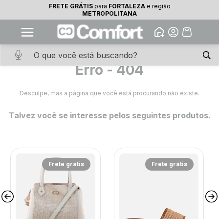
FRETE GRÁTIS
para
FORTALEZA
e região
10% OFF na primeira compra
FRETE GRÁTIS
para
Fortaleza
METROPOLITANA
Abrir
Baixe o app. Cupom BEMVINDO10
(100+)
Erro - 404
Desculpe, mas a página que você está procurando não existe.
Talvez você se interesse pelos seguintes produtos.
Frete grátis
Frete grátis