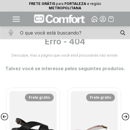
FRETE GRÁTIS
para
FORTALEZA
e região
10% OFF na primeira compra
FRETE GRÁTIS
para
Fortaleza
METROPOLITANA
Abrir
Baixe o app. Cupom BEMVINDO10
(100+)
Erro - 404
Desculpe, mas a página que você está procurando não existe.
Talvez você se interesse pelos seguintes produtos.
Frete grátis
Frete grátis