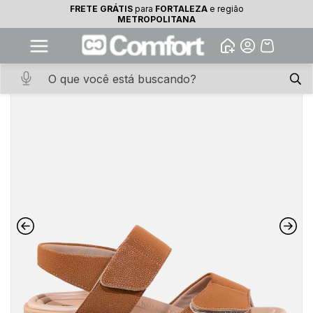
FRETE GRÁTIS
para
FORTALEZA
e região
10% OFF na primeira compra
METROPOLITANA
Abrir
Baixe o app. Cupom BEMVINDO10
(100+)
Início
·
CALCADOS
·
SANDALIA
·
Sandália Mascavo Velcro