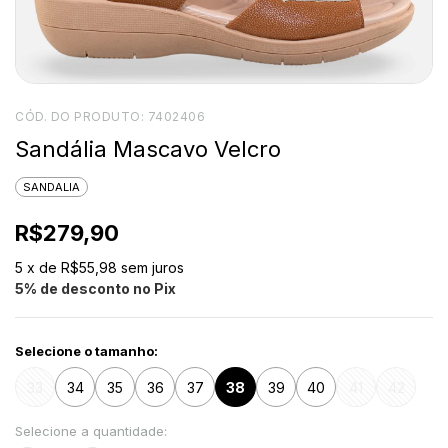
CÓD. DO PRODUTO:
7402406
Sandália Mascavo Velcro
SANDALIA
R$279,90
5
x de
R$55,98
sem juros
5% de desconto no Pix
Selecione o tamanho:
33
34
35
36
37
38
39
40
41
42
Selecione a quantidade: