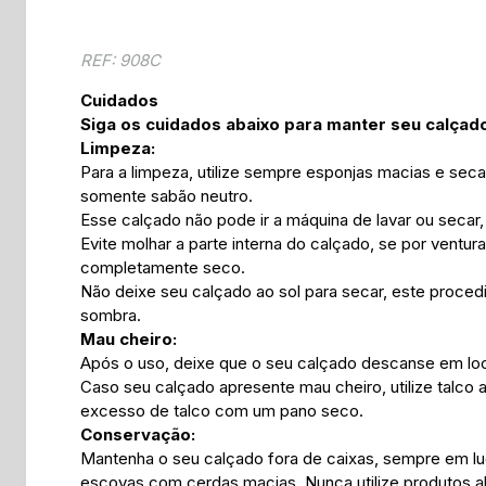
REF: 908C
Cuidados
Siga os cuidados abaixo para manter seu calçado
Limpeza:
Para a limpeza, utilize sempre esponjas macias e seca
somente sabão neutro.
Esse calçado não pode ir a máquina de lavar ou secar
Evite molhar a parte interna do calçado, se por ventu
completamente seco.
Não deixe seu calçado ao sol para secar, este proced
sombra.
Mau cheiro:
Após o uso, deixe que o seu calçado descanse em loca
Caso seu calçado apresente mau cheiro, utilize talco a
excesso de talco com um pano seco.
Conservação:
Mantenha o seu calçado fora de caixas, sempre em lu
escovas com cerdas macias. Nunca utilize produtos a