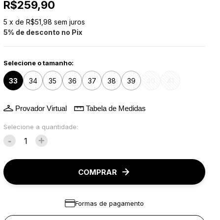
R$259,90
5
x de
R$51,98
sem juros
5% de desconto no Pix
Selecione o tamanho:
33
34
35
36
37
38
39
40
41
Provador Virtual
Tabela de Medidas
Selecione a quantidade:
-
+
COMPRAR
Formas de pagamento