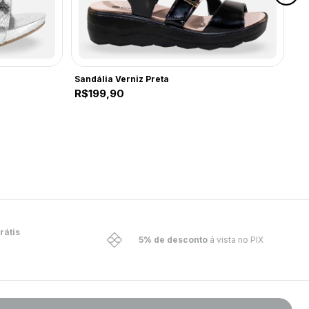
Sandália Verniz Preta
Co
R$199,90
Sa
R$
rátis
5% de desconto
á vista no PIX