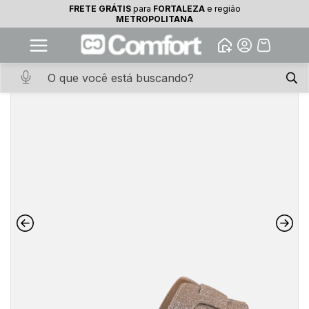
FRETE GRÁTIS
para
FORTALEZA
e região
10% OFF na primeira compra
METROPOLITANA
Abrir
Baixe o app. Cupom BEMVINDO10
(100+)
Início
·
CALCADOS
·
RASTEIRA
·
Rasteira Brilhosa Champagne