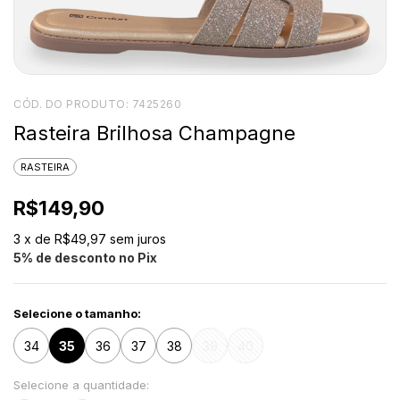
CÓD. DO PRODUTO:
7425260
Rasteira Brilhosa Champagne
RASTEIRA
R$149,90
3
x de
R$49,97
sem juros
5% de desconto no Pix
Selecione o tamanho:
34
35
36
37
38
39
40
Selecione a quantidade: