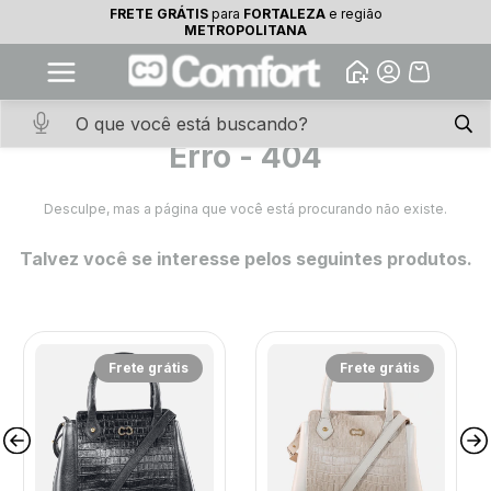
FRETE GRÁTIS
para
FORTALEZA
e região
10% OFF na primeira compra
METROPOLITANA
Abrir
Baixe o app. Cupom BEMVINDO10
(100+)
Erro - 404
Desculpe, mas a página que você está procurando não existe.
Talvez você se interesse pelos seguintes produtos.
Frete grátis
Frete grátis