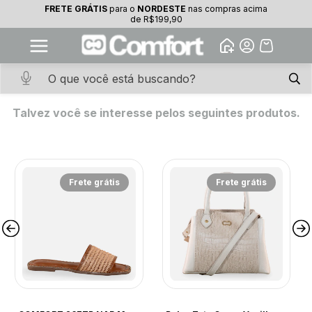
FRETE GRÁTIS
para o
NORDESTE
nas compras acima
de R$199,90
Erro - 404
Desculpe, mas a página que você está procurando não existe.
Talvez você se interesse pelos seguintes produtos.
Frete grátis
Frete grátis
COMFORT
COMFORT