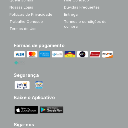
Nossas Lojas
Dúvidas Frequentes
Políticas de Privacidade
Entrega
Trabalhe Conosco
Termos e condições de
compra
Termos de Uso
Formas de pagamento
Segurança
Baixe o Aplicativo
Siga-nos