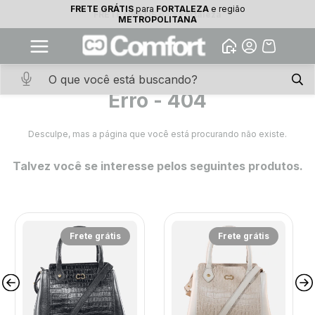
FRETE GRÁTIS
para
FORTALEZA
e região
10% OFF na primeira compra
FRETE GRÁTIS
para
Fortaleza
METROPOLITANA
Abrir
Baixe o app. Cupom BEMVINDO10
(100+)
Erro - 404
Desculpe, mas a página que você está procurando não existe.
Talvez você se interesse pelos seguintes produtos.
Frete grátis
Frete grátis