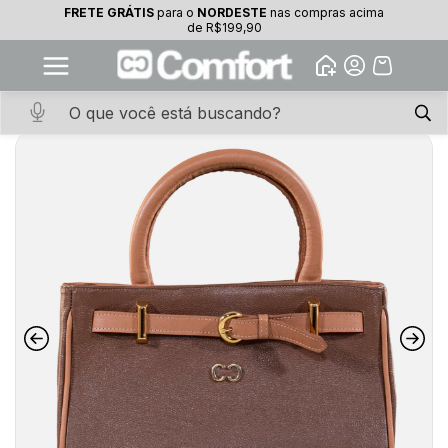
FRETE GRÁTIS
para o
NORDESTE
nas compras acima
10% OFF na primeira compra
de R$199,90
Abrir
Baixe o app. Cupom BEMVINDO10
(100+)
Início
·
ACESSORIOS
·
BOLSA
·
Bolsa Tote Detalhes Metálicos Castor e
Coconut