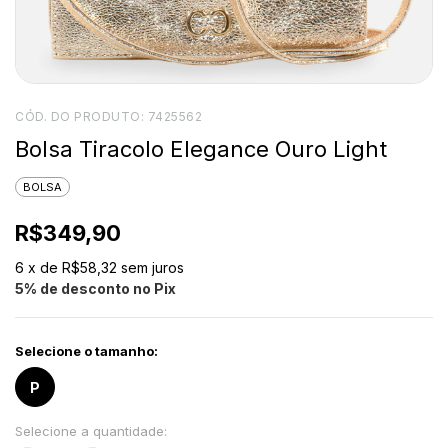
CÓD. DO PRODUTO:
7425562
Bolsa Tiracolo Elegance Ouro Light
BOLSA
R$349,90
6
x de
R$58,32
sem juros
5% de desconto no Pix
Selecione o tamanho:
P
Selecione a quantidade: