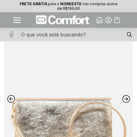
FRETE GRÁTIS
para o
NORDESTE
nas compras acima
10% OFF na primeira compra
de R$199,90
Abrir
Baixe o app. Cupom BEMVINDO10
(100+)
Início
·
ACESSORIOS
·
BOLSA
·
Bolsa Tiracolo Elegance Ouro Light