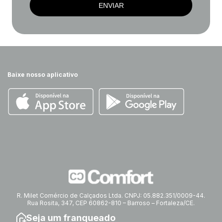
ENVIAR
Baixe nosso aplicativo
R. Milet Comércio de Calçados Ltda. CNPJ: 05.882.351/0009-44.
Rua Rosita, 347, CEP 60862-810 – Barroso – Fortaleza/CE.
Seja um franqueado