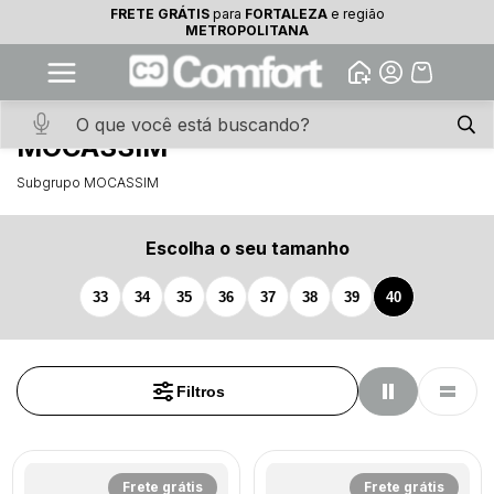
FRETE GRÁTIS
para
FORTALEZA
e região
10% OFF na primeira compra
METROPOLITANA
Abrir
Baixe o app. Cupom BEMVINDO10
(100+)
INÍCIO
·
CALCADOS
·
MOCASSIM
MOCASSIM
Subgrupo MOCASSIM
Escolha o seu tamanho
33
34
35
36
37
38
39
40
Filtros
Frete grátis
Frete grátis